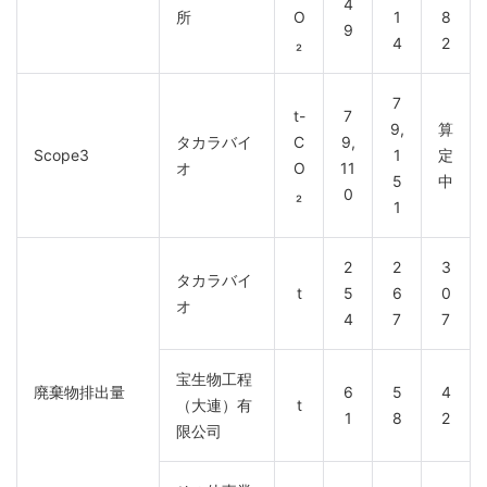
4
所
O
1
8
9
₂
4
2
7
t-
7
9,
算
タカラバイ
C
9,
Scope3
1
定
オ
O
11
5
中
₂
0
1
2
2
3
タカラバイ
t
5
6
0
オ
4
7
7
宝生物工程
廃棄物排出量
6
5
4
（大連）有
t
1
8
2
限公司