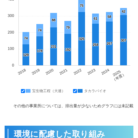
75
42
300
58
61
88
79
74
200
74
325
307
267
254
231
100
192
178
129
0
2018
2019
2020
2021
2022
2023
2024
2025
（年度）
宝生物工程（大連）
タカラバイオ
その他の事業所については、排出量が少ないためグラフには未記載
環境に配慮した取り組み