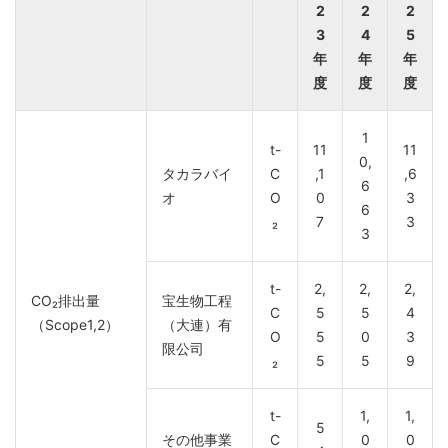
2
2
2
3
4
5
年
年
年
度
度
度
1
t-
11
11
0,
タカラバイ
C
,1
,6
6
オ
O
0
3
6
₂
7
3
3
t-
2,
2,
2,
CO₂排出量
宝生物工程
C
5
5
4
（Scope1,2）
（大連）有
O
5
0
3
限公司
₂
5
5
9
t-
1,
1,
5
その他事業
C
0
0