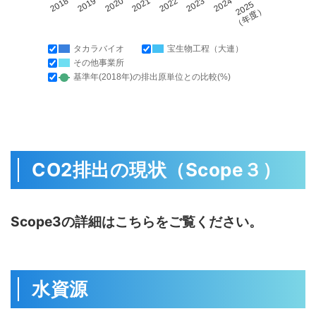
2018
2019
2020
2021
2022
2023
2024
2025
（年度）
タカラバイオ
宝生物工程（大連）
その他事業所
基準年(2018年)の排出原単位との比較(%)
CO2排出の現状（Scope３）
Scope3の詳細はこちらをご覧ください。
水資源