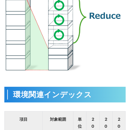
環境関連インデックス
項目
対象範囲
単
2
2
2
位
0
0
0