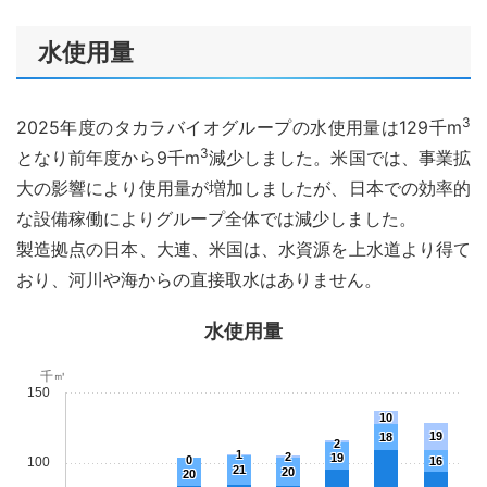
水使用量
3
2025年度のタカラバイオグループの水使用量は129千m
3
となり前年度から9千m
減少しました。米国では、事業拡
大の影響により使用量が増加しましたが、日本での効率的
な設備稼働によりグループ全体では減少しました。
製造拠点の日本、大連、米国は、水資源を上水道より得て
おり、河川や海からの直接取水はありません。
水使用量
千㎥
150
10
19
18
2
1
2
19
0
100
16
21
20
20