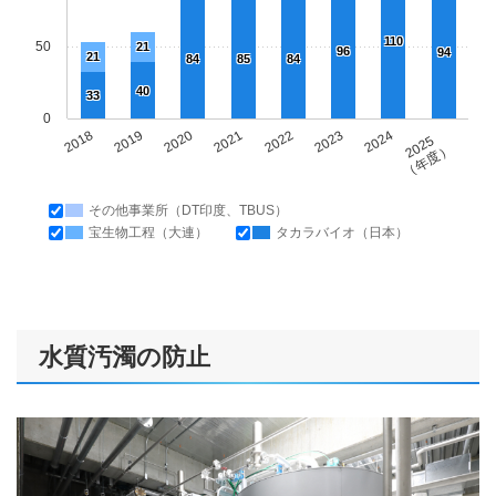
110
50
21
96
94
21
84
85
84
40
33
0
2018
2019
2020
2021
2022
2023
2024
2025
（年度）
その他事業所（DT印度、TBUS）
宝生物工程（大連）
タカラバイオ（日本）
水質汚濁の防止