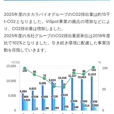
2025年度のタカラバイオグループのCO2排出量は約15千
t-CO2となりました。ViSpot事業の拠点の増加などによ
り、CO2排出量は増加しました。
2025年度の当社グループのCO2排出量原単位は2018年度
比で102%となりました。引き続き環境に配慮した事業活
動を目指していきます。
t-CO2
%
15,000
100
102
89
100
86
85
11,633
76
11,107
10,663
10,418
9,833
10,000
8,585
57
55
6,823
50
5,894
4,619
5,000
4,126
3,869
4,039
4,058
3,425
2,555
2,505
2,439
1,082
1,014
655
549
294
186
11
0
0