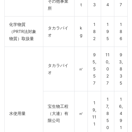
その他事業
t
3
4
7
所
化学物質
1
1
1
タカラバイ
k
（PRTR法対象
8
9
8
オ
g
物質）取扱量
2
5
6
9
11
9
5,
0,
3,
タカラバイ
㎥
5
0
8
オ
5
2
3
7
7
5
1
1
1
宝生物工程
7,
6,
9,
水使用量
（大連）有
㎥
8
4
11
限公司
5
9
1
0
1