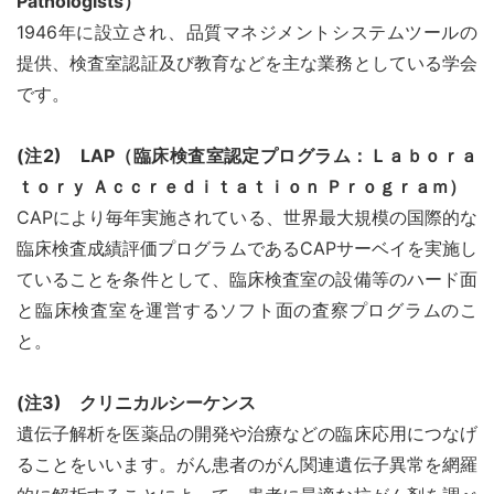
Pathologists）
1946年に設立され、品質マネジメントシステムツールの
提供、検査室認証及び教育などを主な業務としている学会
です。
(注2) LAP（臨床検査室認定プログラム：Ｌａｂｏｒａ
ｔｏｒｙ Ａｃｃｒｅｄｉｔａｔｉｏｎ Ｐｒｏｇｒａｍ）
CAPにより毎年実施されている、世界最大規模の国際的な
臨床検査成績評価プログラムであるCAPサーベイを実施し
ていることを条件として、臨床検査室の設備等のハード面
と臨床検査室を運営するソフト面の査察プログラムのこ
と。
(
注3) クリニカルシーケンス
遺伝子解析を医薬品の開発や治療などの臨床応用につなげ
ることをいいます。がん患者のがん関連遺伝子異常を網羅