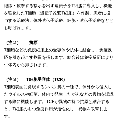
認識・攻撃する指示を出す遺伝子を
T
細胞に導入し、機能
を強化した
T
細胞（遺伝子改変
T細胞）を作製、患者に投
与する治療法。体外遺伝子治療、細胞・遺伝子治療などと
も呼ばれます。
（注２） 抗原
T細胞などの免疫細胞上の受容体や抗体に結合し、免疫反
応を引き起こす物質を指します。結合後は免疫反応により
生体内から排されます。
（注３）
T細胞受容体（
TCR）
T細胞表面に発現するンパク質の一種で、体外から侵入し
たウイルスや細菌、体内で発生したがんなどの異物を認識
する際に機能します。TCRが異物の持つ抗原と結合する
と、
T細胞のもつ免疫作用が活性化し、異物を攻撃しま
す。