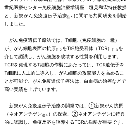
世紀医療センター免疫細胞治療学講座 垣見和宏特任教授
と、新規がん免疫遺伝子治療
に関する共同研究を開始
注１
しました。
がん免疫遺伝子療法では、T細胞（免疫細胞の一種）
が、がん細胞表面の抗原
を
T
細胞受容体（
TCR
）
を
注２
注３
介して認識し、がん細胞を破壊する性質を利用します。
TCR
を発現する
T
細胞の作製にあたっては、
TCR
遺伝子を
T細胞に人工的に導入し、がん細胞の攻撃能力を高めるこ
とが可能で、がん免疫遺伝子療法は、白血病の治療などで
高い実績を上げています。
新規がん免疫遺伝子治療の開発では、①新規がん抗原
（ネオアンチゲン
）の探索、②ネオアンチゲンに特異
注４
的に認識し、免疫反応を誘導する
TCRの単離が重要です。