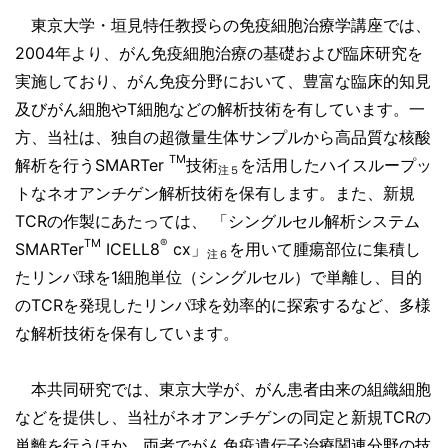
東京大学・垣見特任教授らの免疫細胞治療学講座では、
2004年より、がん免疫細胞治療の基礎および臨床研究を
実施しており、がん免疫分野において、豊富な臨床的知見
及びがん細胞や
T
細胞などの解析技術を有しています。一
方、当社は、独自の超微量生体サンプルから高品質な核酸
TM
解析を行う
SMARTer
技術
を活用したハイスループッ
注５
トなネオアンチゲン解析技術を保有します。また、新規
TCR
の作製にあたっては、 「シングルセル解析システム
TM
®
SMARTer
ICELL8
cx
」
を用いて腫瘍部位に集積し
注６
たリンパ球を
1
細胞単位（シングルセル）で単離し、目的
の
TCRを発現したリンパ球を効率的に探索するなど、多様
な解析技術を保有しています。
本共同研究では、東京大学が、がん患者由来の組織細胞
などを提供し、当社がネオアンチゲンの同定と新規TCRの
単離を行うほか、両者でがん免疫遺伝子治療関連分野の技