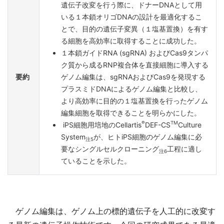
遺伝子改変を行う際に、ドナーDNAとして用
いる１本鎖オリゴDNAの設計を最適化するこ
とで、目的の遺伝子変異（１塩基置換）を有す
る細胞を高効率に取得することに成功した。
１本鎖ガイドRNA (sgRNA) およびCas9タンパ
ク質から成るRNP複合体を直接細胞に導入する
要約
ゲノム編集は、sgRNAおよびCas9を発現する
プラスミドDNAによるゲノム編集と比較し、
より高効率に目的の１塩基置換を行ったゲノム
編集細胞を取得できることを明らかにした。
®
TM
iPS細胞用培地のCellartis
DEF-CS
Culture
System
が、ヒトiPS細胞のゲノム編集に必
注5
要なシングルセルクローニング
工程に適し
注6
ていることを示した。
ゲノム編集は、ゲノム上の標的遺伝子を人工的に改変す