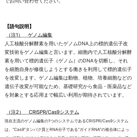
でお問い合わせください。
【語句説明】
（注1） ゲノム編集
人工核酸分解酵素を用いたゲノムDNA上の標的遺伝子改
変技術をゲノム編集と言います。細胞内で人工核酸分解酵
素を用いて標的遺伝子（ゲノム）のDNAを切断し、それ
を細胞自身が修復しようとする働きを利用して標的遺伝子
を改変します。ゲノム編集は動物、植物、培養細胞などの
遺伝子改変が可能なため、基礎研究から食品・医薬品など
を対象とする応用まで幅広い利用が期待されています。
（注2）
CRISPR/Cas9システム
現在主流のゲノム編集の1つのシステムであるCRISPR/Cas9システム
は、“Cas9”タンパク質とRNA分子である“ガイドRNA”の複合体によっ