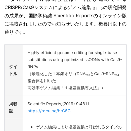
CRISPR/Cas9システムによるゲノム編集
の研究開発
注1、2
の成果が、国際学術誌 Scientific Reportsのオンライン版
に掲載されましたのでお知らせいたします。概要は以下の
通りです。
Highly efficient genome editing for single-base
substitutions using optimized ssODNs with Cas9-
タイ
RNPs
トル
（最適化した１本鎖オリゴDNA
とCas9-RNP
注3
注4
複合体を用いた
高効率ゲノム編集「１塩基置換導入法」）
掲載
Scientific Reports,(2019) 9:4811
誌
https://rdcu.be/brC6C
ゲノム編集により塩基置換と呼ばれるタイプの