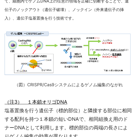
て、細胞内でゲノムDNA上の任意の領域を正確に切断することで、遺
伝子のノックアウト（遺伝子破壊）、ノックイン（外来遺伝子の挿
入）、遺伝子塩基置換を行う技術です。
（図）CRISPR/Cas9システムによるゲノム編集のながれ
（注3） １
本鎖オリゴDNA
塩基置換を行う
遺伝子（標的部位）と隣接する部位に相同
する配列を持つ１本鎖の短いDNAで、相同組換え用のド
ナーDNAとして利用します。標的部位の両端の長さによ
りゲノム編集の効率が異なります。