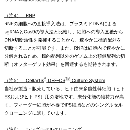
（注4） RNP
RNPの細胞への直接導入法は、プラスミドDNAによる
sgRNAとCas9の導入法と比較し、細胞への導入直後から
DNA切断活性を発揮することから、速やかに標的配列を
切断することが可能です。また、RNPは細胞内で速やかに
分解されるため、標的配列以外のゲノム上の類似配列の切
断（オフターゲット効果）を回避するも期待されます。
®
TM
（注5）
Cellartis
DEF-CS
Culture System
当社が製造・販売している、ヒト由来多能性幹細胞（ヒト
ESおよびヒトiPS）用の培地です。未分化能の維持力が高
く、フィーダー細胞が不要でiPS細胞などのシングルセル
クローニングに適しています。
（注6） シングルセルクローニング