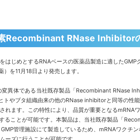
combinant RNase Inhibi
はじめとするRNAベースの医薬品製造に適したGMPグレ
下、本試薬）を11月18日より発売します。
異体である当社既存製品「Recombinant RNase Inhib
トやブタ組織由来の他のRNase inhibitorと同等
されます。この特性により、品質が重要となるmRNA
ことが可能です。本製品は、当社既存製品「Recombinant 
いてGMP管理施設にて製造しているため、mRNAワクチ
スムーズに行うことが可能です。