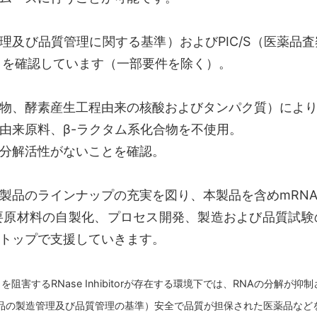
造管理及び品質管理に関する基準）およびPIC/S（医薬
目を確認しています（一部要件を除く）。
物、酵素産生工程由来の核酸およびタンパク質）によ
由来原料、β-ラクタム系化合物を不使用。
分解活性がないことを確認。
製品のラインナップの充実を図り、本製品を含めmRN
重要原材料の自製化、プロセス開発、製造および品質試
ストップで支援していきます。
きを阻害するRNase Inhibitorが存在する環境下では、RNAの分解が
actice：医薬品の製造管理及び品質管理の基準）安全で品質が担保された医