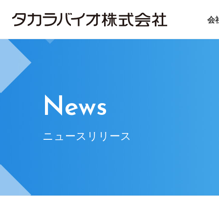
会
タカラバイオについて
タカラバイオグループの
投資家情報
サステナビリティ
ごあいさつ
試薬・機器
IRライブラリ
ニュース＆トピックス
会社概要
CDMO
IRニュース
基本方針
遺伝子医療
企業理念
IRお問い合
マテ
News
ニュースリリース