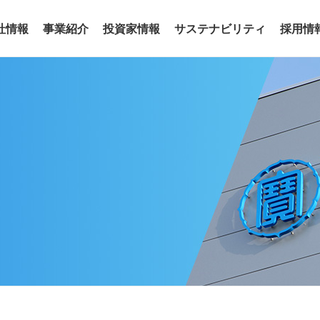
社情報
事業紹介
投資家情報
サステナビリティ
採用情
事業
わせ
リアリティ
沿革
役員
サステナビリティトピックス
電子公告
グループ会社
サステナ
ア