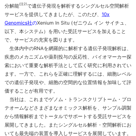
(注2)
分解能
で遺伝子発現を解析するシングルセル空間解析
サービスを提供してきましたが、このたび、
10x
Genomics社
の
Xenium In Situ (ゼニウム イン サイチュ、
以下、本システム）を用いた受託サービスを加えること
で、サービスの充実を図ります。
生体内中のRNAを網羅的に解析する遺伝子発現解析は、
疾患のメカニズムや薬剤投与の反応性、バイオマーカー探
索において重要な解析手法として広く研究に利用されてい
ます。一方で、これらを正確に理解するには、細胞レベル
での遺伝子発現や、細胞の空間的な位置情報を加味して評
価することが有用です。
当社は、これまでゲノム・トランスクリプトーム・プロ
テオームなどさまざまなオミックス解析を、サンプル調製
から情報解析までトータルでサポートする受託サービスを
展開してきました。またシングルセル解析・空間解析にお
いても最先端の装置を導入しサービスを展開しています。