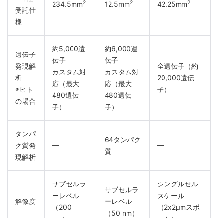
2
2
2
234.5mm
12.5mm
42.25mm
受託仕
様
約5,000遺
約6,000遺
遺伝子
伝子
伝子
発現解
全遺伝子（約
カスタム対
カスタム対
析
20,000遺伝
応（最大
応（最大
※ヒト
子）
480遺伝
480遺伝
の場合
子）
子）
タンパ
64タンパク
ク質発
―
―
質
現解析
サブセルラ
シングルセル
サブセルラ
ーレベル
スケール
解像度
ーレベル
（200
（2x2µmスポ
（50 nm）