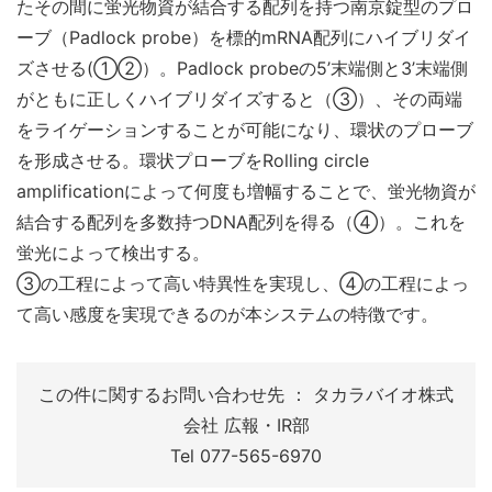
たその間に蛍光物資が結合する配列を持つ南京錠型のプロ
ーブ（Padlock probe）を標的mRNA配列にハイブリダイ
ズさせる(①②）。Padlock probeの5’末端側と3’末端側
がともに正しくハイブリダイズすると（③）、その両端
をライゲーションすることが可能になり、環状のプローブ
を形成させる。環状プローブをRolling circle
amplificationによって何度も増幅することで、蛍光物資が
結合する配列を多数持つDNA配列を得る（④）。これを
蛍光によって検出する。
③の工程によって高い特異性を実現し、④の工程によっ
て高い感度を実現できるのが本システムの特徴です。
この件に関するお問い合わせ先 ： タカラバイオ株式
会社 広報・IR部
Tel 077-565-6970