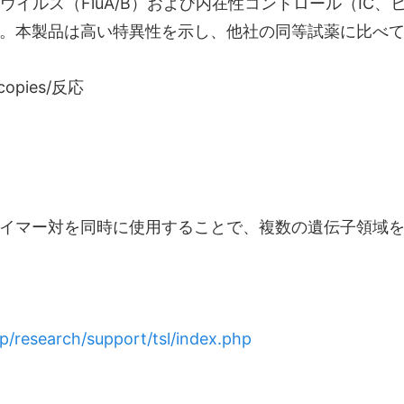
エンザウイルス（FluA/B）および内在性コントロール（IC、
た。本製品は高い特異性を示し、他社の同等試薬に比べ
opies/反応
ライマー対を同時に使用することで、複数の遺伝子領域
/research/support/tsl/index.php