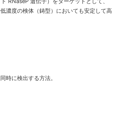
ヒト RNaseP 遺伝子）をターゲットとして、
て低濃度の検体（鋳型）においても安定して高
を同時に検出する方法。