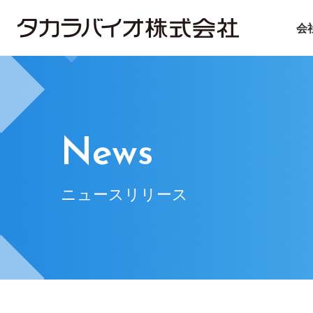
会
タカラバイオについて
タカラバイオグループの
投資家情報
サステナビリティ
ごあいさつ
試薬・機器
IRライブラリ
ニュース＆トピックス
会社概要
CDMO
IRニュース
基本方針
遺伝子医療
企業理念
IRお問い合
マテ
News
ニュースリリース