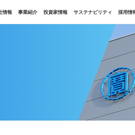
社情報
事業紹介
投資家情報
サステナビリティ
採用情
事業
わせ
リアリティ
沿革
役員
サステナビリティトピックス
電子公告
グループ会社
サステナ
ア