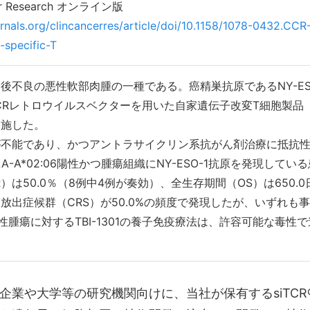
ncer Research オンライン版
urnals.org/clincancerres/article/doi/10.1158/1078-0432.C
-specific-T
後不良の悪性軟部肉腫の一種である。癌精巣抗原であるNY-ESO
 siTCRレトロウイルスベクターを用いた自家遺伝子改変T細胞製品
実施した。
不能であり、かつアントラサイクリン系抗がん剤治療に抵抗性
HLA-A*02:06陽性かつ腫瘍組織にNY-ESO-1抗原を発現してい
）は50.0％（8例中4例が奏効）、全生存期間（OS）は650.
放出症候群（CRS）が50.0%の頻度で発現したが、いずれも
-1陽性腫瘍に対するTBI-1301の養子免疫療法は、許容可能な
や大学等の研究機関向けに、当社が保有するsiTCR®技