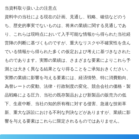
当資料取り扱い上の注意点
資料中の当社による現在の計画、見通し、戦略、確信などのう
ち、歴史的事実でないものは、将来の業績に関する見通しであ
り、これらは現時点において入手可能な情報から得られた当社経
営陣の判断に基づくものですが、重大なリスクや不確実性を含ん
でいる情報から得られた多くの仮定および考えに基づきなされた
ものであります。実際の業績は、さまざまな要素によりこれら予
測とは大きく異なる結果となり得ることをご承知おきください。
実際の業績に影響を与える要素には、経済情勢、特に消費動向、
為替レートの変動、法律・行政制度の変化、競合会社の価格・製
品戦略による圧力、当社の既存製品および新製品の販売力の低
下、生産中断、当社の知的所有権に対する侵害、急速な技術革
新、重大な訴訟における不利な判決などがありますが、業績に影
響を与える要素はこれらに限定されるものではありません。