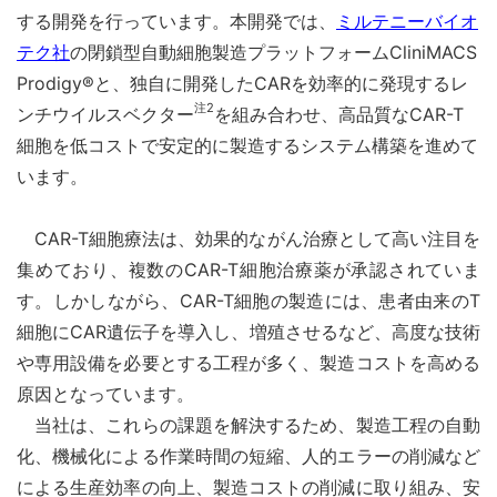
する開発を行っています。本開発では、
ミルテニーバイオ
テク社
の閉鎖型自動細胞製造プラットフォームCliniMACS
Prodigy®と、独自に開発したCARを効率的に発現するレ
注2
ンチウイルスベクター
を組み合わせ、高品質なCAR-T
細胞を低コストで安定的に製造するシステム構築を進めて
います。
CAR-T細胞療法は、効果的ながん治療として高い注目を
集めており、複数のCAR-T細胞治療薬が承認されていま
す。しかしながら、CAR-T細胞の製造には、患者由来のT
細胞にCAR遺伝子を導入し、増殖させるなど、高度な技術
や専用設備を必要とする工程が多く、製造コストを高める
原因となっています。
当社は、これらの課題を解決するため、製造工程の自動
化、機械化による作業時間の短縮、人的エラーの削減など
による生産効率の向上、製造コストの削減に取り組み、安