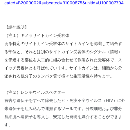
catcd=B2000002&subcatcd=B1000875&unitid=U100007704
【語句説明】
（注１）キメラサイトカイン受容体
ある特定のサイトカイン受容体のサイトカインを認識して結合す
る部位と、それとは別のサイトカイン受容体のシグナル（情報）
を伝達する部位を人工的に組み合わせて作製された受容体で、ス
イッチ受容体とも呼ばれています。サイトカインは、細胞から分
泌される低分子のタンパク質で様々な生理活性を持ちます。
（注２）レンチウイルスベクター
有害な遺伝子をすべて除去したヒト免疫不全ウイルス（HIV）に外
来遺伝子を組み込んで運搬するツールです。分裂細胞および非分
裂細胞へ遺伝子を導入し、安定した発現を媒介することができま
す。