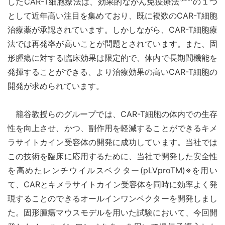
したCAR-T細胞療法は、効果的ながん免疫療法
の１つ
として近年高い注目を集めており、既に複数のCAR-T細胞
治療薬が承認されています。しかしながら、CAR-T細胞療
法では再発率が高いことが問題とされています。また、固
形腫瘍に対する臨床効果は限定的で、体内で長期間機能を
発揮することができる、より治療効果の高いCAR-T細胞の
開発が求められています。
籠谷教授らのグループでは、CAR-T細胞の体内での生存
性を向上させ、かつ、副作用を軽減することができるキメ
ラサイトカイン受容体の開発に成功しています。当社では
この技術を臨床に応用するために、当社で開発した安全性
を高めたレンチウイルスベクター(pLVproTM)※を用い
て、CARとキメラサイトカイン受容体を同時に効率よく発
現することのできるオールインワンベクターを開発しまし
た。固形腫瘍マウスモデルを用いた試験において、今回開