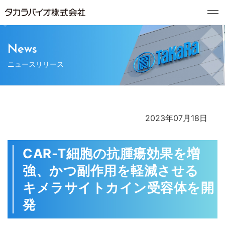
News
ニュースリリース
2023年07月18日
CAR-T細胞の抗腫瘍効果を増
強、かつ副作用を軽減させる
キメラサイトカイン受容体を開
発