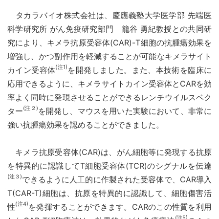
タカラバイオ株式会社は、慶應義塾大学医学部 先端医
科学研究所 がん免疫研究部門 籠谷 勇紀教授との共同研
究により、キメラ抗原受容体(CAR)-T細胞の抗腫瘍効果を
増強し、かつ副作用を軽減することが可能なキメラサイト
(注1)
カイン受容体
を開発しました。また、本技術を臨床に
応用できるように、キメラサイトカイン受容体とCARを効
率よく同時に発現させることができるレンチウイルスベク
(注２)
ター
を開発し、マウスを用いた実験において、非常に
強い抗腫瘍効果を認めることができました。
キメラ抗原受容体(CAR)は、がん細胞等に発現する抗原
を特異的に認識してT細胞受容体(TCR)のシグナルを伝達
(注３)
できるように人工的に作製された受容体で、CAR導入
T(CAR-T)細胞は、抗原を特異的に認識して、細胞傷害活
(注4)
性
を発揮することができます。CARのこの性質を利用
(注5)