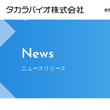
会
タカラバイオについて
タカラバイオグループの
投資家情報
サステナビリティ
ごあいさつ
試薬・機器
IRライブラリ
ニュース＆トピックス
会社概要
CDMO
IRニュース
基本方針
遺伝子医療
企業理念
IRお問い合
マテ
News
ニュースリリース