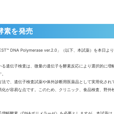
酵素を発売
EST™ DNA Polymerase ver.2.0」（以下、本試薬）を本
いる遺伝子検査は、微量の遺伝子を
酵素反応により選択的に増
す。
法で、遺伝子検査試薬や体外診断用医薬品として実用化されて
易化が容易な点です。このため、クリニック、食品検査、野外
子増幅酵素（DNAポリメラーゼ）を必要としますが、本試薬は