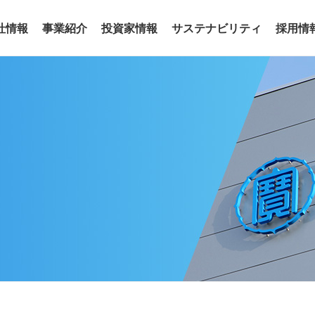
社情報
事業紹介
投資家情報
サステナビリティ
採用情
事業
わせ
リアリティ
沿革
役員
サステナビリティトピックス
電子公告
グループ会社
サステナ
ア