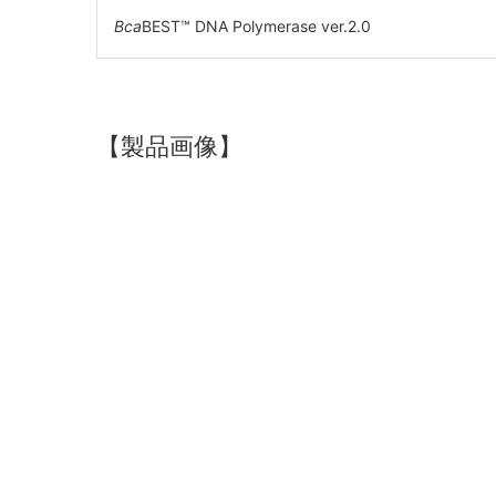
Bca
BEST™ DNA Polymerase ver.2.0
【製品画像】