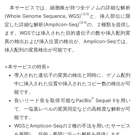
本サービスでは、細胞株が持つ全ゲノムの詳細な解析
(注3)
(Whole Genome Sequence, WGS)
と、挿入部位に限
(注4)
定した詳細な解析(Amplicon-Seq)
の、２種類を提供し
ます。WGSでは挿入された目的遺伝子の数や挿入配列変
異の検出および挿入位置の検出が、Amplicon-Seqでは、
挿入配列の変異検出が可能です。
<
本サービスの特長>
導入された遺伝子の変異の検出と同時に、ゲノム配列
中に挿入された位置や挿入
されたコピー数の検出が可
能です。
®
長いリード長を取得可能なPacBio
Sequel IIを用い
て、一塩基レベルの変異同定などの高精度な解析が可
能です。
WGS
とAmplicon-Seqの２種の手法を用いたサービス
を展開し、目的・要望に沿った解析を提供します。