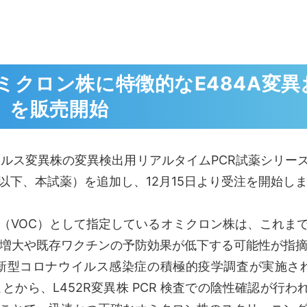
クロン株に特徴的なE484A変異
）を販売開始
ルス変異株の変異検出用リアルタイムPCR試薬シリー
以下、本試薬）を追加し、12月15日より受注を開始し
（VOC）として指定しているオミクロン株は、これまでに
増大や既存ワクチンの予防効果が低下する可能性が指
型コロナウイルス感染症の積極的疫学調査が実施さ
とから、L452R変異株 PCR 検査での陰性確認が行わ