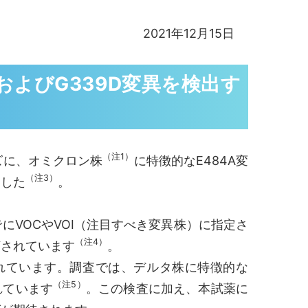
2021年12月15日
およびG339D変異を検出す
（注1）
ズに、オミクロン株
に特徴的なE484A変
（注3）
ました
。
VOCやVOI（注目すべき変異株）に指定さ
（注4）
摘されています
。
れています。調査では、デルタ株に特徴的な
（注5）
れています
。この検査に加え、本試薬に