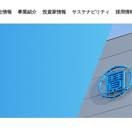
社情報
事業紹介
投資家情報
サステナビリティ
採用情
事業
わせ
リアリティ
沿革
役員
サステナビリティトピックス
電子公告
グループ会社
サステナ
ア