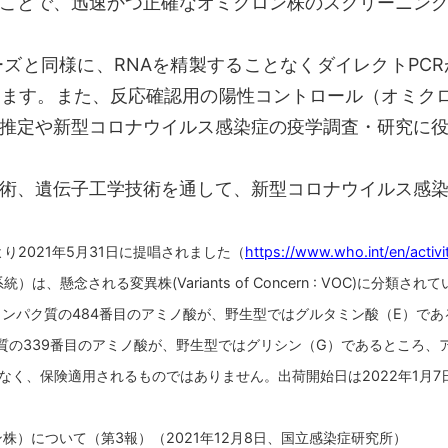
ことで、迅速かつ正確なオミクロン株のスクリーニン
と同様に、RNAを精製することなくダイレクトPCR
ます。また、反応確認用の陽性コントロール（オミク
推定や新型コロナウイルス感染症の疫学調査・研究に
術、遺伝子工学技術を通して、新型コロナウイルス感
り2021年5月31日に提唱されました（
https://www.who.int/en/activ
統）は、懸念される変異株(Variants of Concern : VOC)に分類さ
クタンパク質の484番目のアミノ酸が、野生型ではグルタミン酸（E）で
ク質の339番目のアミノ酸が、野生型ではグリシン（G）であるところ、
なく、保険適用されるものではありません。出荷開始日は2022年1月
。
ミクロン株）について（第3報）（2021年12月8日、国立感染症研究所）