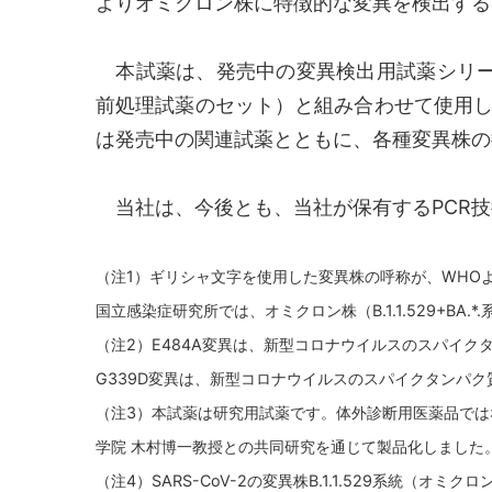
よりオミクロン株に特徴的な変異を検出する
本試薬は、発売中の変異検出用試薬シリーズ
前処理試薬のセット）と組み合わせて使用し
は発売中の関連試薬とともに、各種変異株の
当社は、今後とも、当社が保有するPCR技
（注1）ギリシャ文字を使用した変異株の呼称が、WHOよ
国立感染症研究所では、オミクロン株（B.1.1.529+BA.*.系
（注2）E484A変異は、新型コロナウイルスのスパイ
G339D変異は、新型コロナウイルスのスパイクタンパ
（注3）本試薬は研究用試薬です。体外診断用医薬品では
学院 木村博一教授との共同研究を通じて製品化しました
（注4）SARS-CoV-2の変異株B.1.1.529系統（オ