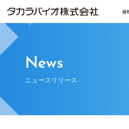
会
タカラバイオについて
タカラバイオグループの
投資家情報
サステナビリティ
ごあいさつ
試薬・機器
IRライブラリ
ニュース＆トピックス
会社概要
CDMO
IRニュース
基本方針
遺伝子医療
企業理念
IRお問い合
マテ
News
ニュースリリース