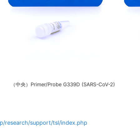
) （中央）Primer/Probe G339D (SARS-CoV-2) （右）
jp/research/support/tsl/index.php