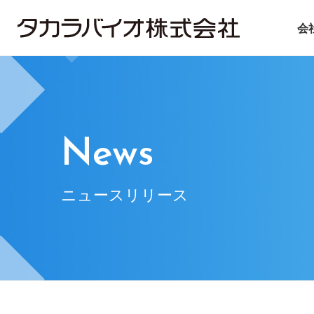
会
タカラバイオについて
タカラバイオグループの
投資家情報
サステナビリティ
ごあいさつ
試薬・機器
IRライブラリ
ニュース＆トピックス
会社概要
CDMO
IRニュース
基本方針
遺伝子医療
企業理念
IRお問い合
マテ
News
ニュースリリース