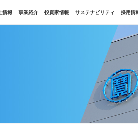
社情報
事業紹介
投資家情報
サステナビリティ
採用情
事業
わせ
リアリティ
沿革
役員
サステナビリティトピックス
電子公告
グループ会社
サステナ
ア