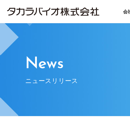
会
タカラバイオについて
タカラバイオグループの
投資家情報
サステナビリティ
ごあいさつ
試薬・機器
IRライブラリ
ニュース＆トピックス
会社概要
CDMO
IRニュース
基本方針
遺伝子医療
企業理念
IRお問い合
マテ
News
ニュースリリース