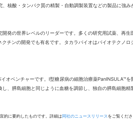
研究、核酸・タンパク質の精製・自動調製装置などの製品に強み
究開発の世界レベルのリーダーです。多くの研究用試薬、再生
ネクチンの開発でも有名です。タカラバイオはバイオテクノロジ
イオベンチャーです。Ⅰ型糖尿病の細胞治療薬
PanINSULA™
を
胞を置換し、膵島細胞と同じように血糖を調節し、独自の膵島細胞
宜的に要約したものです。詳細は
同社のニュースリリース
をご覧くださ