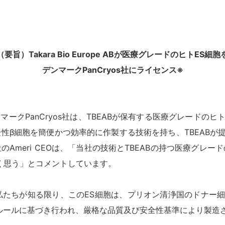
（要旨）Takara Bio Europe ABが医療グレードのヒトES細胞
デンマークPanCryos社にライセンス※
EAB）とデンマークPanCryos社は、TBEABが保有する医療グレ
感受性β細胞を簡便かつ効率的に作製する技術を持ち、TBEAB
社のAmeri CEOは、「当社の技術とTBEABの持つ医療グレ
しく思う」とコメントしています。
、「私たちが知る限り、このES細胞は、プリオン清浄国のドナ
のルールに基づき行われ、厳格な品質及び安全性基準により製造