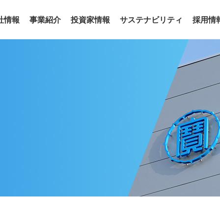
社情報
事業紹介
投資家情報
サステナビリティ
採用情
事業
わせ
リアリティ
沿革
役員
サステナビリティトピックス
電子公告
グループ会社
サステナ
ア