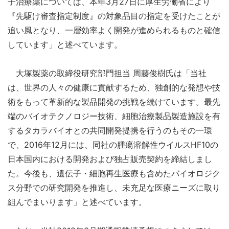
子治療薬については、本年3月27日に厚生労働省により
『先駆け審査指定制度』の対象品目の指定を受けたことが
追い風となり、一層効率よく開発が進められるものと確信
しています」と述べています。
大塚製薬の取締役研究部門担当 周藤俊樹氏は「当社
は、世界の人々の健康に貢献するため、独創的な発想や技
術をもって革新的な製品開発の挑戦を続けています。最先
端のバイオテクノロジー技術、細胞治療製品製造施設を有
するタカラバイオとの共同開発提携を行うのもその一環
で、2016年12月には、同社の腫瘍溶解性ウイルスHF10の
日本国内における開発および独占販売契約を締結しまし
た。今後も、遺伝子・細胞再生医療も含めたバイオロジク
ス分野での研究開発を推進し、未充足な医療ニーズに取り
組んでまいります」と述べています。