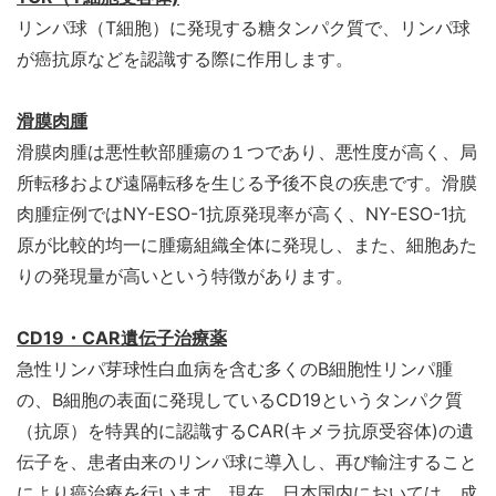
リンパ球（T細胞）に発現する糖タンパク質で、リンパ球
が癌抗原などを認識する際に作用します。
滑膜肉腫
滑膜肉腫は悪性軟部腫瘍の１つであり、悪性度が高く、局
所転移および遠隔転移を生じる予後不良の疾患です。滑膜
肉腫症例ではNY-ESO-1抗原発現率が高く、NY-ESO-1抗
原が比較的均一に腫瘍組織全体に発現し、また、細胞あた
りの発現量が高いという特徴があります。
CD19
・CAR遺伝子治療薬
急性リンパ芽球性白血病を含む多くのB細胞性リンパ腫
の、B細胞の表面に発現しているCD19というタンパク質
（抗原）を特異的に認識するCAR(キメラ抗原受容体)の遺
伝子を、患者由来のリンパ球に導入し、再び輸注すること
により癌治療を行います。現在、日本国内においては、成