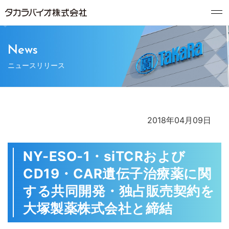
News
ニュースリリース
2018年04月09日
NY-ESO-1・siTCRおよび
CD19・CAR遺伝子治療薬に関
する共同開発・独占販売契約を
大塚製薬株式会社と締結