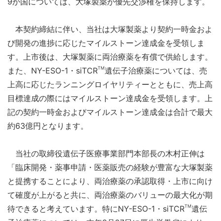
9か国については、大塚製薬が優先交渉権を保持します。
本契約締結に伴い、当社は大塚製薬より契約一時金およ
び開発の進捗に応じたマイルストーン達成金を受領しま
す。上市後は、大塚製薬に両治療薬を有償で供給します。
TM
また、NY-ESO-1・siTCR
遺伝子治療薬については、売
上高に応じたランニングロイヤリティーとともに、売上高
目標達成の際にはマイルストーン達成金を受領します。上
記の契約一時金およびマイルストーン達成金は合計で最大
約63億円となります。
当社の取締役遺伝子医療事業部門本部長の木村正伸は
「臨床開発・薬事申請・医薬販売の経験が豊富な大塚製薬
と提携することにより、両治療薬の承認取得・上市に向け
て確度が上がると共に、両治療薬のバリューの最大化が期
TM
待できると考えています。特にNY-ESO-1・siTCR
遺伝