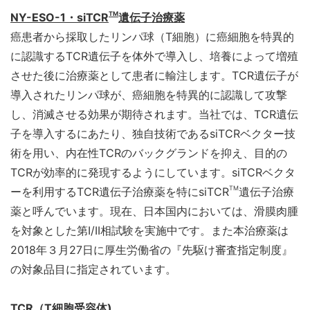
TM
NY-ESO-1
・siTCR
遺伝子治療薬
癌患者から採取したリンパ球（T細胞）に癌細胞を特異的
に認識するTCR遺伝子を体外で導入し、培養によって増殖
させた後に治療薬として患者に輸注します。TCR遺伝子が
導入されたリンパ球が、癌細胞を特異的に認識して攻撃
し、消滅させる効果が期待されます。当社では、TCR遺伝
子を導入するにあたり、独自技術であるsiTCRベクター技
術を用い、内在性TCRのバックグランドを抑え、目的の
TCRが効率的に発現するようにしています。siTCRベクタ
TM
ーを利用するTCR遺伝子治療薬を特にsiTCR
遺伝子治療
薬と呼んでいます。現在、日本国内においては、滑膜肉腫
を対象とした第I/II相試験を実施中です。また本治療薬は
2018年３月27日に厚生労働省の『先駆け審査指定制度』
の対象品目に指定されています。
TCR
（T細胞受容体)