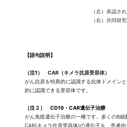
（左）承認されているCAR遺伝
（右）共同研究で検証予定
【語句説明】
（注1）
CAR
（キメラ抗原受容体）
がん抗原を特異的に認識する抗体ドメインと
的に認識できる受容体です。
（注２） CD19・CAR遺伝子治療
がん免疫遺伝子治療の一種です。多くのB細
CAR(キメラ抗原受容体)の遺伝子を、患者由