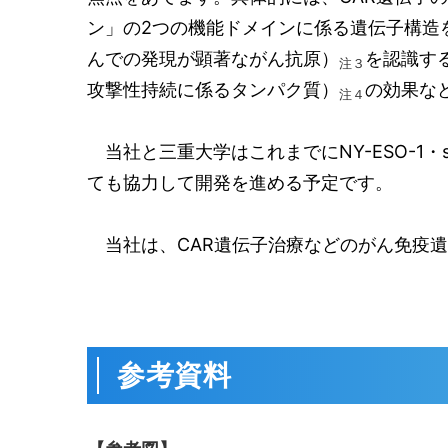
ン」の
2
つの機能ドメインに係る遺伝子構造
んでの発現が顕著ながん抗原）
を認識す
注３
攻撃性持続に係るタンパク質）
の効果な
注４
当社と三重大学はこれまでにNY-ESO-1・si
ても協力して開発を進める予定です。
当社は、CAR遺伝子治療などのがん免疫遺
参考資料