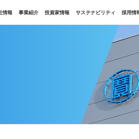
社情報
事業紹介
投資家情報
サステナビリティ
採用情
事業
わせ
リアリティ
沿革
役員
サステナビリティトピックス
電子公告
グループ会社
サステナ
ア