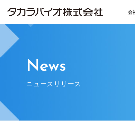
会
タカラバイオについて
タカラバイオグループの
投資家情報
サステナビリティ
ごあいさつ
試薬・機器
IRライブラリ
ニュース＆トピックス
会社概要
CDMO
IRニュース
基本方針
遺伝子医療
企業理念
IRお問い合
マテ
News
ニュースリリース