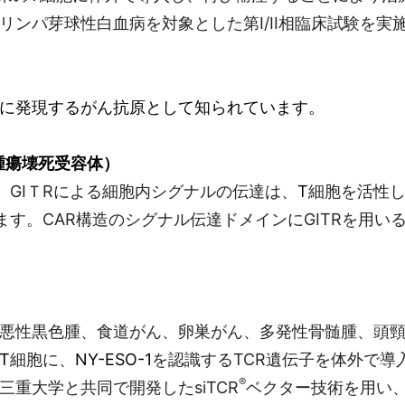
ンパ芽球性白血病を対象とした第I/II相臨床試験を実
に発現するがん抗原として知られています。
腫瘍壊死受容体）
GIＴRによる細胞内シグナルの伝達は、
T
細胞を活性
す。CAR構造のシグナル伝達ドメインにGITRを用い
性黒色腫、食道がん、卵巣がん、多発性骨髄腫、頭頸部が
T
細胞に、
NY-ESO-1
を認識するTCR遺伝子を体外で導
®
三重大学と共同で開発したsiTCR
ベクター技術を用い、