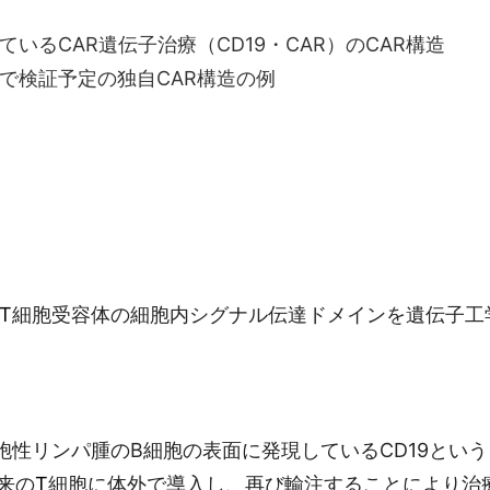
子治療（CD19・CAR）のCAR構造
の独自CAR構造の例
T
細胞受容体の細胞内シグナル伝達ドメインを遺伝子工
胞性リンパ腫のB細胞の表面に発現しているCD19とい
来の
T
細胞に体外で導入し、再び輸注することにより治