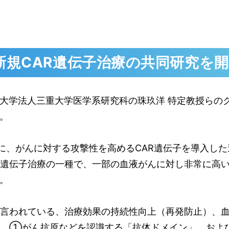
新規CAR遺伝子治療の共同研究を
学法人三重大学医学系研究科の珠玖洋 特定教授らのグ
。
に、がんに対する攻撃性を高める
CAR
遺伝子を導入した
R遺伝子治療の一種で、一部の血液がんに対し非常に高
。
言われている、治療効果の持続性向上（再発防止）、
の、①がん抗原などを認識する「抗体ドメイン」、およ