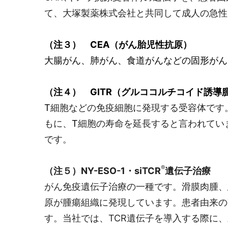
て、大塚製薬株式会社と共同して成人の急性リ
（注３）
CEA
（がん胎児性抗原）
大腸がん、肺がん、食道がんなどの固形がん
（注４）
GITR
（グルココルチコイド誘導
T
細胞などの免疫細胞に発現する受容体です。
もに、
T
細胞の寿命を延長すると言われていま
です。
®
（注５）NY-ESO-1・siTCR
遺伝子治療
がん免疫遺伝子治療の一種です。滑膜肉腫、悪
原が腫瘍組織に発現しています。患者由来の
す。当社では、TCR遺伝子を導入する際に、