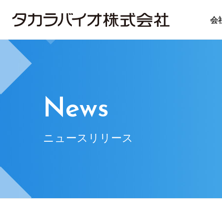
会
タカラバイオについて
タカラバイオグループの
投資家情報
サステナビリティ
ごあいさつ
試薬・機器
IRライブラリ
ニュース＆トピックス
会社概要
CDMO
IRニュース
基本方針
遺伝子医療
企業理念
IRお問い合
マテ
News
ニュースリリース