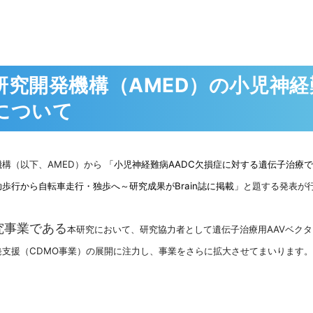
究開発機構（AMED）の小児神経
について
構（以下、AMED）から
「小児神経難病AADC
欠損症に対する遺伝子治療で
助歩行から自転車走行・独歩へ～研究成果が
Brain
誌に掲載」
と題する発表が
究事業である
本研究において、研究協力者として遺伝子治療用AAVベク
発支援（CDMO事業）の展開に注力し、事業をさらに拡大させてまいります。