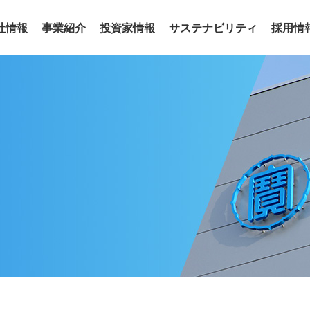
社情報
事業紹介
投資家情報
サステナビリティ
採用情
事業
わせ
リアリティ
沿革
役員
サステナビリティトピックス
電子公告
グループ会社
サステナ
ア