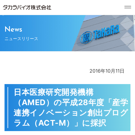
News
ニュースリリース
2016年10月11日
日本医療研究開発機構
（AMED）の平成28年度「産学
連携イノベーション創出プログ
ラム（ACT-M）」に採択