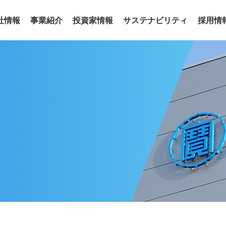
社情報
事業紹介
投資家情報
サステナビリティ
採用情
事業
わせ
リアリティ
沿革
役員
サステナビリティトピックス
電子公告
グループ会社
サステナ
ア