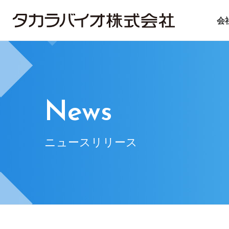
会
タカラバイオについて
タカラバイオグループの
投資家情報
サステナビリティ
ごあいさつ
試薬・機器
IRライブラリ
ニュース＆トピックス
会社概要
CDMO
IRニュース
基本方針
遺伝子医療
企業理念
IRお問い合
マテ
News
ニュースリリース