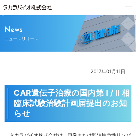
News
ニュースリリース
2017年01月11日
CAR遺伝子治療の国内第 I / II 相
臨床試験治験計画届提出のお知
らせ
タカラバイオ株式会社は、再発または難治性急性リンパ