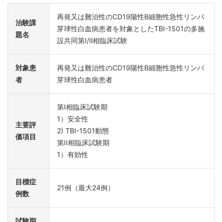
再発又は難治性のCD19陽性B細胞性急性リンパ
治験課
芽球性白血病患者を対象としたTBI-1501の多施
題名
設共同第Ⅰ/Ⅱ相臨床試験
対象患
再発又は難治性のCD19陽性B細胞性急性リンパ
者
芽球性白血病患者
第I相臨床試験期
1）安全性
主要評
2) TBI-1501動態
価項目
第II相臨床試験期
1）有効性
目標症
21例（最大24例）
例数
試験期