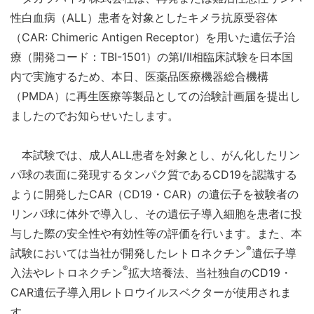
性白血病（ALL）患者を対象としたキメラ抗原受容体
（CAR: Chimeric Antigen Receptor）を用いた遺伝子治
療（開発コード：TBI-1501）の第I/II相臨床試験を日本国
内で実施するため、本日、医薬品医療機器総合機構
（PMDA）に再生医療等製品としての治験計画届を提出し
ましたのでお知らせいたします。
本試験では、成人ALL患者を対象とし、がん化したリン
パ球の表面に発現するタンパク質であるCD19を認識する
ように開発したCAR（CD19・CAR）の遺伝子を被験者の
リンパ球に体外で導入し、その遺伝子導入細胞を患者に投
与した際の安全性や有効性等の評価を行います。また、本
®
試験においては当社が開発したレトロネクチン
遺伝子導
®
入法やレトロネクチン
拡大培養法、当社独自のCD19・
CAR遺伝子導入用レトロウイルスベクターが使用されま
す。