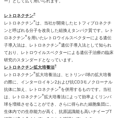
ー）として広く用いられます。
®
レトロネクチン
®
レトロネクチン
は、当社が開発したヒトフィブロネクチ
ンと呼ばれる分子を改良した組換えタンパク質です。レト
®
ロネクチン
を用いたレトロウイルスベクターによる遺伝
®
子導入法は、レトロネクチン
遺伝子導入法として知られ
ており、レトロウイルスベクターによる遺伝子治療の臨床
研究のスタンダードとなっています。
®
レトロネクチン拡大培養法
®
レトロネクチン
拡大培養法は、ヒトリンパ球の拡大培養
の際に、インターロイキン2および抗CD3モノクローナル
®
抗体に加え、レトロネクチン
を併用するものです。当社
®
は、レトロネクチン
拡大培養法によって効率よくリンパ
球を増殖させることができ、さらに得られた細胞集団に、
生体内での生存能力が高く、抗原認識能も高いナイーブT