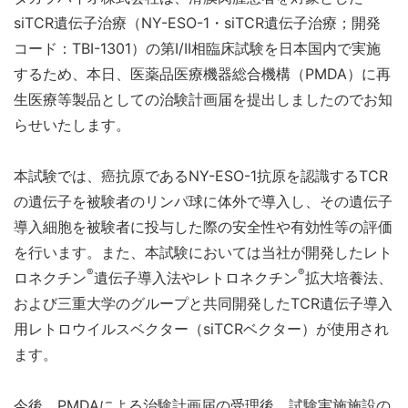
siTCR遺伝子治療（NY-ESO-1・siTCR遺伝子治療；開発
コード：TBI-1301）の第I/II相臨床試験を日本国内で実施
するため、本日、医薬品医療機器総合機構（PMDA）に再
生医療等製品としての治験計画届を提出しましたのでお知
らせいたします。
本試験では、癌抗原であるNY-ESO-1抗原を認識するTCR
の遺伝子を被験者のリンパ球に体外で導入し、その遺伝子
導入細胞を被験者に投与した際の安全性や有効性等の評価
を行います。また、本試験においては当社が開発したレト
®
®
ロネクチン
遺伝子導入法やレトロネクチン
拡大培養法、
および三重大学のグループと共同開発したTCR遺伝子導入
用レトロウイルスベクター（siTCRベクター）が使用され
ます。
今後、PMDAによる治験計画届の受理後、試験実施施設の