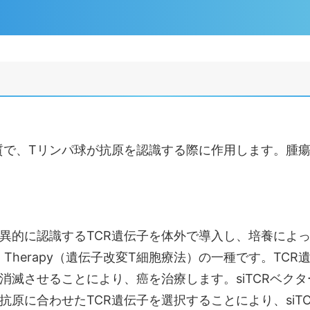
質で、Tリンパ球が抗原を認識する際に作用します。腫瘍
異的に認識するTCR遺伝子を体外で導入し、培養によ
T cell Therapy（遺伝子改変T細胞療法）の一種です
滅させることにより、癌を治療します。siTCRベクター
原に合わせたTCR遺伝子を選択することにより、siT