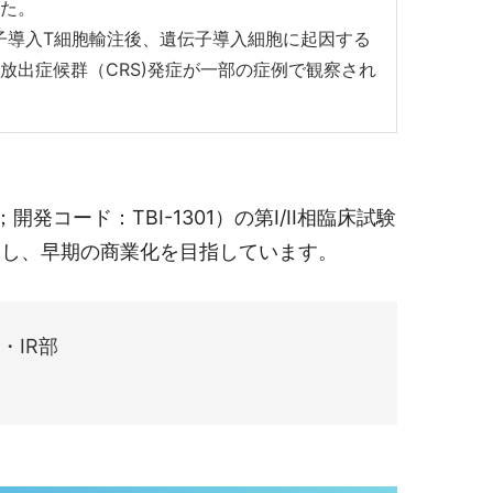
た。
R遺伝子導入T細胞輸注後、遺伝子導入細胞に起因する
放出症候群（CRS)発症が一部の症例で観察され
発コード：TBI-1301）の第I/II相臨床試験
用し、早期の商業化を目指しています。
・IR部