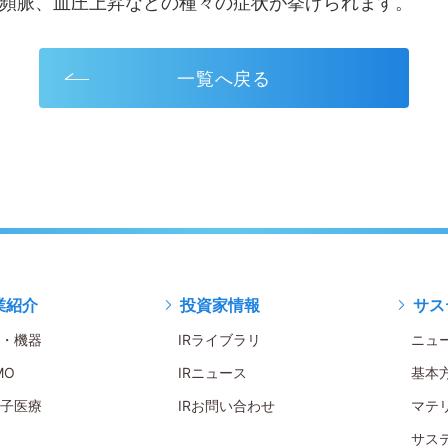
頻脈、血圧上昇などの種々の症状が挙げられます。
一覧へ戻る
業紹介
投資家情報
サス
・機器
IRライブラリ
ニュ
MO
IRニュース
基本
子医療
IRお問い合わせ
マテ
サス