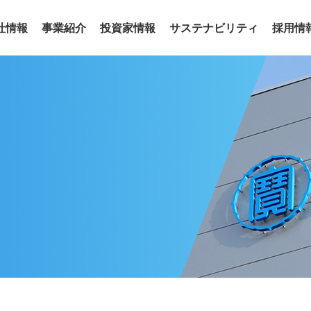
社情報
事業紹介
投資家情報
サステナビリティ
採用情
事業
わせ
リアリティ
沿革
役員
サステナビリティトピックス
電子公告
グループ会社
サステナ
ア