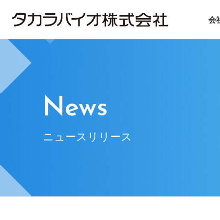
会
タカラバイオについて
タカラバイオグループの
投資家情報
サステナビリティ
ごあいさつ
試薬・機器
IRライブラリ
ニュース＆トピックス
会社概要
CDMO
IRニュース
基本方針
遺伝子医療
企業理念
IRお問い合
マテ
News
ニュースリリース