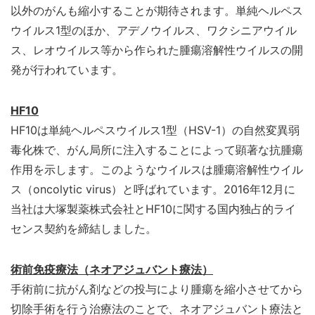
以外のがんも縮小することが期待されます。単純ヘルペス
ウイルス1型のほか、アデノウイルス、ワクシニアウイル
ス、レオウイルス等から作られた腫瘍溶解性ウイルスの開
発が行われています。
HF10
HF10は単純ヘルペスウイルス1型（HSV-1）の自然変異弱
毒化株で、がん局所に注入することによって顕著な抗腫瘍
作用を示します。このようなウイルスは腫瘍溶解性ウイル
ス（oncolytic virus）と呼ばれています。2016年12月に
当社は大塚製薬株式会社とHF10に関する国内独占的ライ
センス契約を締結しました。
術前免疫療法（ネオアジュバント療法）
手術前に抗がん剤などの投与により腫瘍を縮小させてから
切除手術を行う治療法のことで、ネオアジュバント療法と