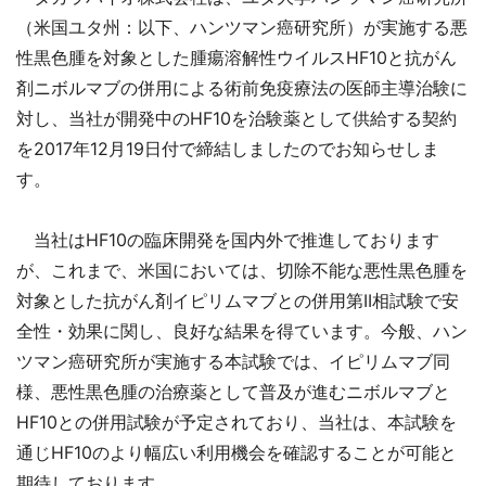
（米国ユタ州：以下、ハンツマン癌研究所）が実施する悪
性黒色腫を対象とした腫瘍溶解性ウイルスHF10と抗がん
剤ニボルマブの併用による術前免疫療法の医師主導治験に
対し、当社が開発中のHF10を治験薬として供給する契約
を2017年12月19日付で締結しましたのでお知らせしま
す。
当社はHF10の臨床開発を国内外で推進しております
が、これまで、米国においては、切除不能な悪性黒色腫を
対象とした抗がん剤イピリムマブとの併用第II相試験で安
全性・効果に関し、良好な結果を得ています。今般、ハン
ツマン癌研究所が実施する本試験では、イピリムマブ同
様、悪性黒色腫の治療薬として普及が進むニボルマブと
HF10との併用試験が予定されており、当社は、本試験を
通じHF10のより幅広い利用機会を確認することが可能と
期待しております。