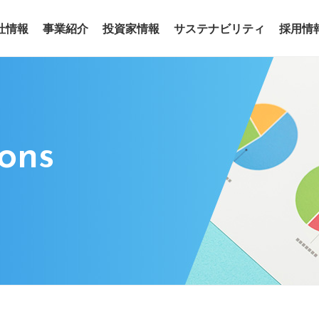
社情報
事業紹介
投資家情報
サステナビリティ
採用情
事業
わせ
リアリティ
沿革
役員
サステナビリティトピックス
電子公告
グループ会社
サステナ
ア
ions