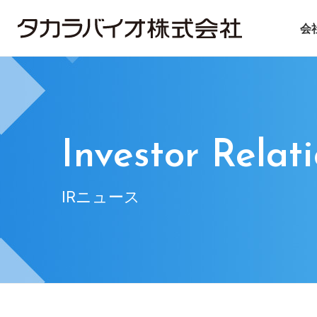
会
タカラバイオについて
タカラバイオグループの
投資家情報
サステナビリティ
ごあいさつ
試薬・機器
IRライブラリ
ニュース＆トピックス
会社概要
CDMO
IRニュース
基本方針
遺伝子医療
企業理念
IRお問い合
マテ
Investor Relat
IRニュース