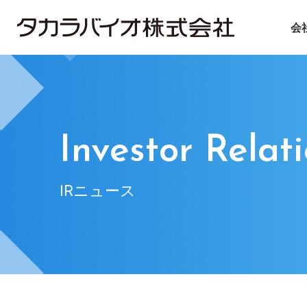
会
タカラバイオについて
タカラバイオグループの
投資家情報
サステナビリティ
ごあいさつ
試薬・機器
IRライブラリ
ニュース＆トピックス
会社概要
CDMO
IRニュース
基本方針
遺伝子医療
企業理念
IRお問い合
マテ
Investor Relat
IRニュース