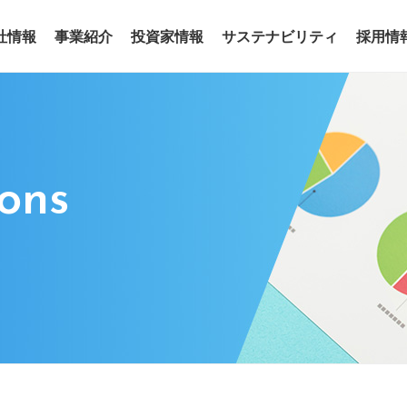
社情報
事業紹介
投資家情報
サステナビリティ
採用情
事業
わせ
リアリティ
沿革
役員
サステナビリティトピックス
電子公告
グループ会社
サステナ
ア
ions