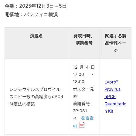
会期：2025年12月3日～5日
開催地：パシフィコ横浜
演題名
発表日時、
関連する製
演題番号
品情報ペー
ジ
12月4日
17:00～
18:00
LVpro™
ポスター発
レンチウイルスプロウイル
Provirus
表
スコピー数の高精度なqPCR
qPCR
演題番号：
測定法の構築
Quantitatio
2P-081
n Kit
→
発表資
料