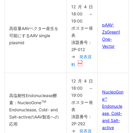
12月4日
18:00～
19:00
pAAV-
ポスター発
高収量AAVベクター産生を
ZsGreen1
表
可能にするAAV single
One-
演題番号：
plasmid
Vector
2P-012
→
発表資
料
12月4日
18:00～
NucleoGon
19:00
高塩耐性Endonuclease酵
e™
TM
ポスター発
素：NucleoGone
Endonucle
表
Endonuclease, Cold- and
ase, Cold-
演題番号：
Salt-activeのAAV製造への
and Salt-
2P-292
応用
active
→
発表資